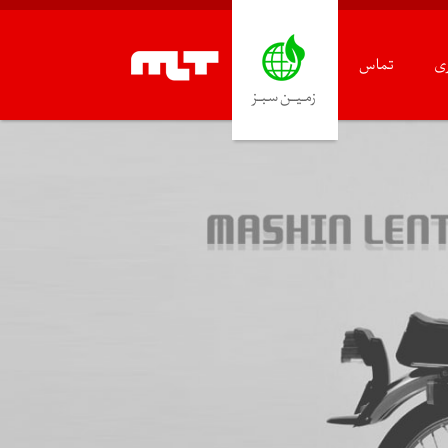
ری
تماس
زمـیـــن سـبــز